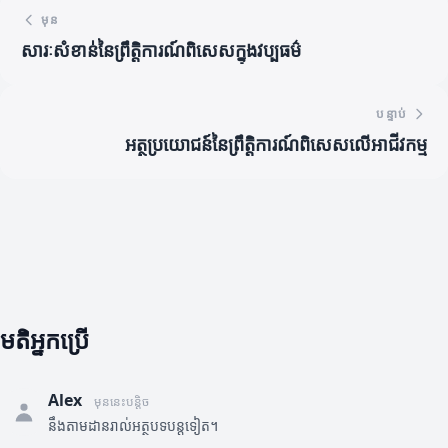
មុន
សារៈសំខាន់នៃព្រឹត្តិការណ៍ពិសេសក្នុងវប្បធម៌
បន្ទាប់
អត្ថប្រយោជន៍នៃព្រឹត្តិការណ៍ពិសេសលើអាជីវកម្ម
មតិអ្នកប្រើ
Alex
មុននេះបន្តិច
នឹងតាមដានរាល់អត្ថបទបន្តទៀត។