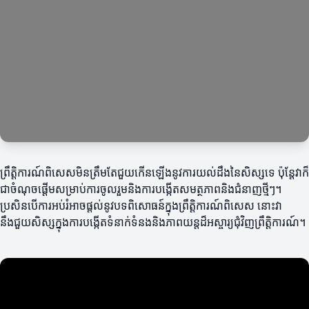
ព្រឹត្តិការណ៍ពិសេសមិនត្រឹមតែជួយកើនឡើងនូវការយល់ដឹងនៃសិស្សទេ ប៉ុន្តែវាក៏
ជាចំណុចផ្តើមសម្រាប់ការចូលរួមនិងការបង្កើតសមត្ថភាពនិងជំនាញថ្មីៗ។
ប្រសិនបើការអប់រំអាចផ្តល់នូវបទពិសោធន៍ក្នុងព្រឹត្តិការណ៍ពិសេស នោះវា
នឹងជួយសិស្សក្នុងការបង្កើតទំនាក់ទំនងនិងភាពយន្តដ៏អស្ចារ្យជុំវិញព្រឹត្តិការណ៍។