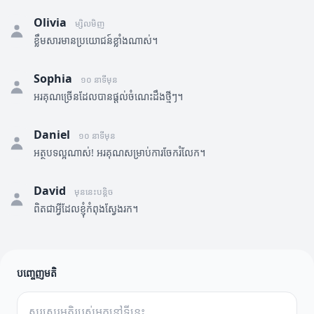
Olivia
ម្សិលមិញ
ខ្លឹមសារមានប្រយោជន៍ខ្លាំងណាស់។
Sophia
១០ នាទីមុន
អរគុណច្រើនដែលបានផ្តល់ចំណេះដឹងថ្មីៗ។
Daniel
១០ នាទីមុន
អត្ថបទល្អណាស់! អរគុណសម្រាប់ការចែករំលែក។
David
មុននេះបន្តិច
ពិតជាអ្វីដែលខ្ញុំកំពុងស្វែងរក។
បញ្ចេញមតិ