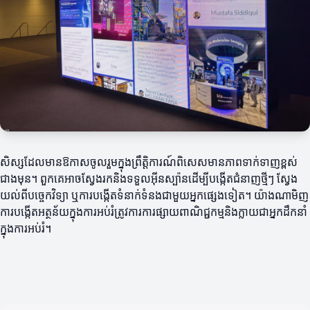
សិស្សដែលមានឱកាសចូលរួមក្នុងព្រឹត្តិការណ៍ពិសេសមានភាពទាក់ទាញខ្ពស់
ជាងមុន។ ពួកគេអាចស្វែងរកនិងទទួលអ៊ីនស្ប៉ានដើម្បីបង្កើតជំនាញថ្មីៗ ស្វែង
យល់ពីបច្ចេកវិទ្យា ឬការបង្កើតទំនាក់ទំនងជាមួយអ្នកផ្សេងទៀត។ យ៉ាងណាមិញ
ការបង្កើតអត្ថន័យក្នុងការអប់រំត្រូវការការផ្សាយពាណិជ្ជកម្មនិងក្លាយជាអ្នកដឹកនាំ
ក្នុងការអប់រំ។