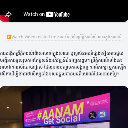
▶
Watch Video related to: សារៈសំខាន់នៃព្រឹត្តិការណ៍ពិសេសក្នុងការអប់រំ
ការបង្កើតព្រឹត្តិការណ៍ពិសេសនៅក្នុងសាលា ឬស្ថាប័នអប់រំផ្សេងទៀតអាចជួយ
បង្កើនការចូលរួមកាន់តែខ្ពស់និងអភិវឌ្ឍន៍ជំនាញសង្គម។ ព្រឹត្តិការណ៍ទាំងនេះ
អាចជាការអប់រំដោយផ្ទាល់ ដែលអាចបញ្ចូលការបង្ហាញ ការពិភាក្សា ឬការឡើង
វេទិកាដើម្បីធានាថាសិស្សទាំងអស់ទទួលបានបទពិសោធន៍ដែលមានតម្លៃ។