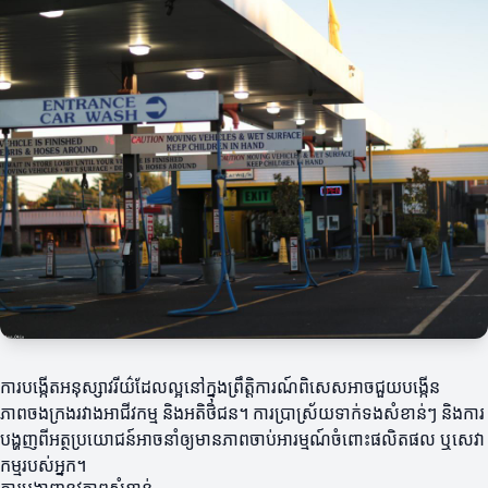
ការបង្កើតអនុស្សាវរីយ៌ដែលល្អនៅក្នុងព្រឹត្តិការណ៍ពិសេសអាចជួយបង្កើន
ភាពចងក្រងរវាងអាជីវកម្ម និងអតិថិជន។ ការប្រាស្រ័យទាក់ទងសំខាន់ៗ និងការ
បង្ហញពីអត្ថប្រយោជន៍អាចនាំឲ្យមានភាពចាប់អារម្មណ៍ចំពោះផលិតផល ឬសេវា
កម្មរបស់អ្នក។