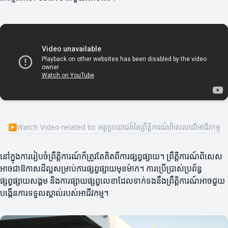
▶
Watch Video related to: អត្ថប្រយោជន៍នៃព្រឹត្តិការណ៍ពិសេសលើអាជីវកម្ម
នៅក្នុងការរៀបចំព្រឹត្តិការណ៍ក៏ត្រូវតែគិតពីការផ្សព្វផ្សាយ។ ព្រឹត្តិការណ៍ពិសេស
អាចជាឱកាសដ៏ល្អសម្រាប់ការផ្សព្វផ្សាយមុខម៉ាក។ ការប្រើប្រាស់ប្រព័ន្ធ
ផ្សព្វផ្សាយសង្គម និងការផ្សាយផ្សព្វលេខាដែលទាក់ទងនឹងព្រឹត្តិការណ៍អាចជួយ
បង្កើនការទទួលស្គាល់របស់អាជីវកម្ម។