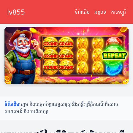
lv855
ទំព័រដើម
អត្ថបទ
កាតេហ្គូរី
ទំព័រដើម
ហ្គេម និងបច្ចេកវិទ្យា
យុទ្ធសាស្ត្រនិងគន្លឹះ
ព្រឹត្តិការណ៍ពិសេស
សហគមន៍ និងការពិភាក្សា