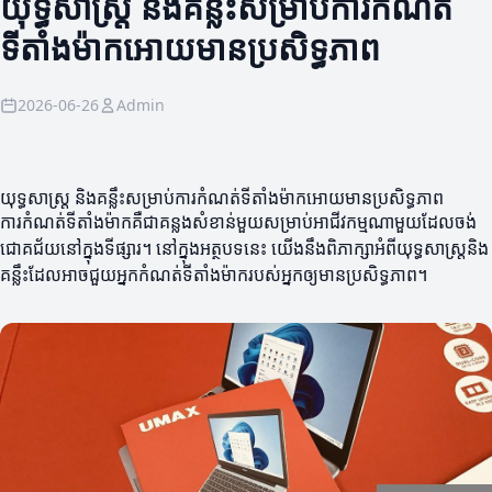
យុទ្ធសាស្ត្រ និងគន្លឹះសម្រាប់ការកំណត់
ទីតាំងម៉ាកអោយមានប្រសិទ្ធភាព
2026-06-26
Admin
យុទ្ធសាស្រ្ត និងគន្លឹះសម្រាប់ការកំណត់ទីតាំងម៉ាកអោយមានប្រសិទ្ធភាព
ការកំណត់ទីតាំងម៉ាកគឺជាគន្លងសំខាន់មួយសម្រាប់អាជីវកម្មណាមួយដែលចង់
ជោគជ័យនៅក្នុងទីផ្សារ។ នៅក្នុងអត្ថបទនេះ យើងនឹងពិភាក្សាអំពីយុទ្ធសាស្ត្រនិង
គន្លឹះដែលអាចជួយអ្នកកំណត់ទីតាំងម៉ាករបស់អ្នកឲ្យមានប្រសិទ្ធភាព។