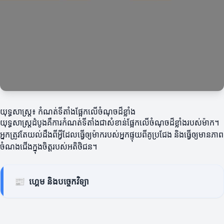
យុទ្ធសាស្ត្រ៖ កំណត់ទីតាំងផ្អែកលើចំណុចដ៏ខ្លាំង
យុទ្ធសាស្ត្រដំបូងគឺការកំណត់ទីតាំងជាសំខាន់ផ្អែកលើចំណុចដ៏ខ្លាំងរបស់ម៉ាក។
អ្នកត្រូវតែយល់ដឹងពីអ្វីដែលធ្វើឲ្យម៉ាករបស់អ្នកផ្ទុយពីគូប្រជែង និងធ្វើឲ្យមានភាព
ចំណងជើងក្នុងចិត្តរបស់អតិថិជន។
📰
ហ្គេម និងបច្ចេកវិទ្យា