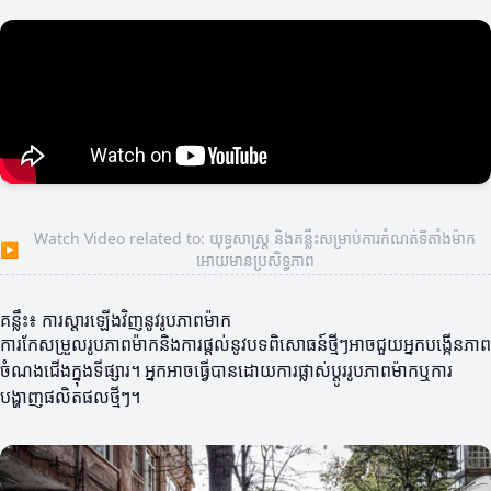
Watch Video related to: យុទ្ធសាស្ត្រ និងគន្លឹះសម្រាប់ការកំណត់ទីតាំងម៉ាក
▶
អោយមានប្រសិទ្ធភាព
គន្លឹះ៖ ការស្ដារឡើងវិញនូវរូបភាពម៉ាក
ការកែសម្រួលរូបភាពម៉ាកនិងការផ្តល់នូវបទពិសោធន៍ថ្មីៗអាចជួយអ្នកបង្កើនភាព
ចំណងជើងក្នុងទីផ្សារ។ អ្នកអាចធ្វើបានដោយការផ្លាស់ប្តូររូបភាពម៉ាកឬការ
បង្ហាញផលិតផលថ្មីៗ។