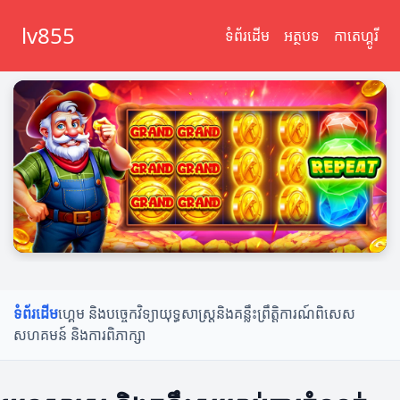
lv855
ទំព័រដើម
អត្ថបទ
កាតេហ្គូរី
ទំព័រដើម
ហ្គេម និងបច្ចេកវិទ្យា
យុទ្ធសាស្ត្រនិងគន្លឹះ
ព្រឹត្តិការណ៍ពិសេស
សហគមន៍ និងការពិភាក្សា