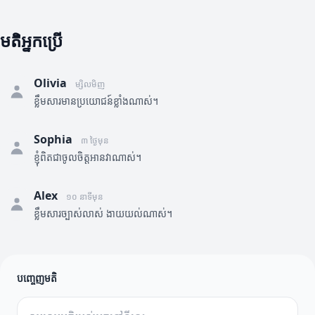
មតិអ្នកប្រើ
Olivia
ម្សិលមិញ
ខ្លឹមសារមានប្រយោជន៍ខ្លាំងណាស់។
Sophia
៣ ថ្ងៃមុន
ខ្ញុំពិតជាចូលចិត្តអានវាណាស់។
Alex
១០ នាទីមុន
ខ្លឹមសារច្បាស់លាស់ ងាយយល់ណាស់។
បញ្ចេញមតិ