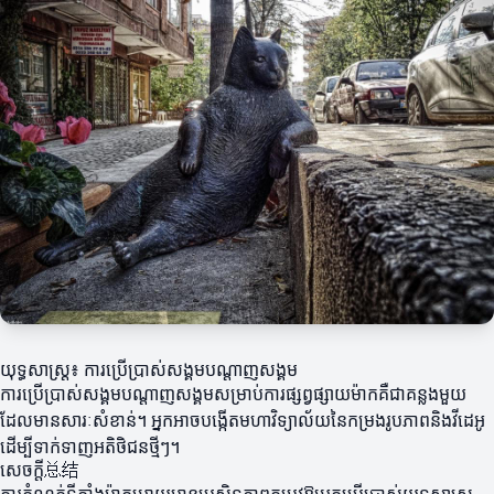
យុទ្ធសាស្ត្រ៖ ការប្រើប្រាស់សង្គមបណ្តាញសង្គម
ការប្រើប្រាស់សង្គមបណ្តាញសង្គមសម្រាប់ការផ្សព្វផ្សាយម៉ាកគឺជាគន្លងមួយ
ដែលមានសារៈសំខាន់។ អ្នកអាចបង្កើតមហាវិទ្យាល័យនៃកម្រងរូបភាពនិងវីដេអូ
ដើម្បីទាក់ទាញអតិថិជនថ្មីៗ។
សេចក្តី总结