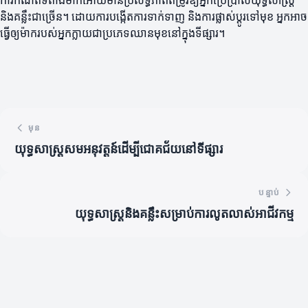
ការកំណត់ទីតាំងម៉ាកអោយមានប្រសិទ្ធភាពតម្រូវឱ្យអ្នកប្រើប្រាស់យុទ្ធសាស្ត្រ
និងគន្លឹះជាច្រើន។ ដោយការបង្កើតការទាក់ទាញ និងការផ្លាស់ប្តូរទៅមុខ អ្នកអាច
ធ្វើឲ្យម៉ាករបស់អ្នកក្លាយជាប្រភេទឈានមុខនៅក្នុងទីផ្សារ។
មុន
យុទ្ធសាស្ត្រសមអនុវត្តន៍ដើម្បីជោគជ័យនៅទីផ្សារ
បន្ទាប់
យុទ្ធសាស្ត្រនិងគន្លឹះសម្រាប់ការលូតលាស់អាជីវកម្ម