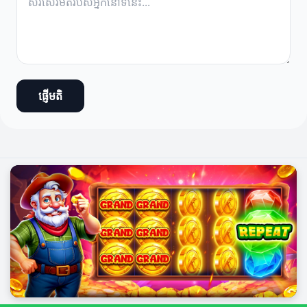
ផ្ញើមតិ