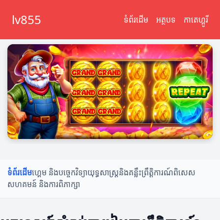
lv855
ទំព័រដើម
អត្ថបទ
កាតេហ្គូរី
ទំព័រដើម
ហ្គេម និងបច្ចេកវិទ្យា
យុទ្ធសាស្ត្រនិងគន្លឹះ
ព្រឹត្តិការណ៍ពិសេស
សហគមន៍ និងការពិភាក្សា