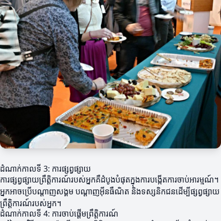
ដំណាក់កាលទី 3: ការផ្សព្វផ្សាយ
ការផ្សព្វផ្សាយព្រឹត្តិការណ៍របស់អ្នកគឺដំបូងបំផុតក្នុងការបង្កើតការចាប់អារម្មណ៍។
អ្នកអាចប្រើបណ្តាញសង្គម បណ្ដាញអ៊ីនធឺណិត និងទស្សនិកជនដើម្បីផ្សព្វផ្សាយ
ព្រឹត្តិការណ៍របស់អ្នក។
ដំណាក់កាលទី 4: ការចាប់ផ្តើមព្រឹត្តិការណ៍