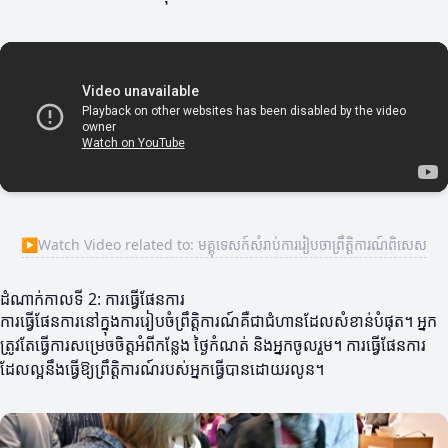
▶
Watch Video related to: មគ្គុទេសក៍សំរាប់ការរៀបចាព្រឹត្តិការណ៍ពិសេស
ដំណាក់កាលទី 2: ការធ្វើផែនការ
ការធ្វើផែនការនៅក្នុងការរៀបចំព្រឹត្តិការណ៍គឺជាជំហានដែលសំខាន់បំផុត។ អ្នក
ត្រូវតែធ្វើការសម្រេចចិត្តអំពីកន្លែង ថ្ងៃកំណត់ និងអ្នកចូលរួម។ ការធ្វើផែនការ
ដែលល្អនឹងធ្វើឱ្យព្រឹត្តិការណ៍របស់អ្នកធ្វើបានដោយរលូន។