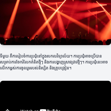
ទីមួយ គឺការរៀបចំការប្រជុំនៅក្នុងសកលវិទ្យាល័យ។ ការប្រជុំអាចប្រើបាន
សម្រាប់ការចែករំលែកគំនិតថ្មីៗ និងការបង្ហាញស្រាវជ្រាវថ្មីៗ។ ការប្រជុំនេះអាច
លើកកម្ពស់ការចូលរួមរបស់និស្សិត និងគ្រូបង្រៀន។