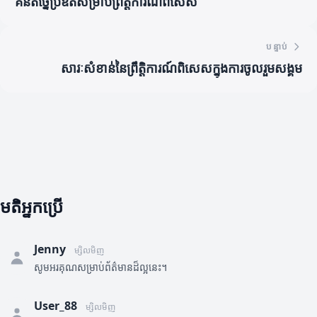
គំនិតច្នៃប្រឌិតសម្រាប់ព្រឹត្តិការណ៍ពិសេស
បន្ទាប់
សារៈសំខាន់នៃព្រឹត្តិការណ៍ពិសេសក្នុងការចូលរួមសង្គម
មតិអ្នកប្រើ
Jenny
ម្សិលមិញ
សូមអរគុណសម្រាប់ព័ត៌មានដ៏ល្អនេះ។
User_88
ម្សិលមិញ