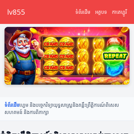
lv855
ទំព័រដើម
អត្ថបទ
កាតេហ្គូរី
ទំព័រដើម
ហ្គេម និងបច្ចេកវិទ្យា
យុទ្ធសាស្ត្រនិងគន្លឹះ
ព្រឹត្តិការណ៍ពិសេស
សហគមន៍ និងការពិភាក្សា