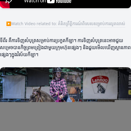
▶
Watch Video related to: គំនិតព្រឹត្តិការណ៍ពិសេសសម្រាប់ការលូតលាស់
ទីពីរ គឺការទិញសំបុត្រសម្រាប់ការប្រកួតកីឡា។ ការទិញសំបុត្រនេះអាចជួយ
សម្រេចបានកិច្ចព្រមព្រៀងជាមួយក្រុមហ៊ុនផ្សេងៗ និងជួយមើលឃើញស្ថានភាព
ផ្សេងៗក្នុងវិស័យកីឡា។