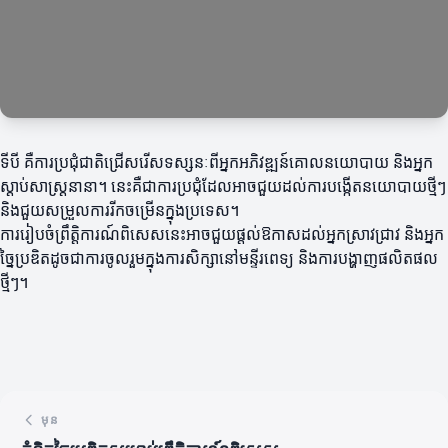
ទីបី គឺការប្រជុំជាតិជ្រើសរើសទស្សនៈពីអ្នកអភិវឌ្ឍន៍គោលនយោបាយ និងអ្នក
ស្តាប់សាស្ត្រនានា។ នេះគឺជាការប្រជុំដែលអាចជួយដល់ការបង្កើតនយោបាយថ្មីៗ
និងជួយសម្រួលការរីកចម្រើនក្នុងប្រទេស។
ការរៀបចំព្រឹត្តិការណ៍ពិសេសនេះអាចជួយផ្តល់ឱកាសដល់អ្នកស្រាវជ្រាវ និងអ្នក
ច្នៃប្រឌិតដូចជាការចូលរួមក្នុងការសិក្សានៅមន្ទីរពេទ្យ និងការបង្ហាញផលិតផល
ថ្មីៗ។
មុន