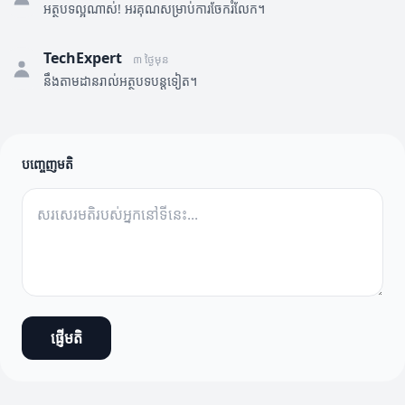
អត្ថបទល្អណាស់! អរគុណសម្រាប់ការចែករំលែក។
TechExpert
៣ ថ្ងៃមុន
នឹងតាមដានរាល់អត្ថបទបន្តទៀត។
បញ្ចេញមតិ
ផ្ញើមតិ