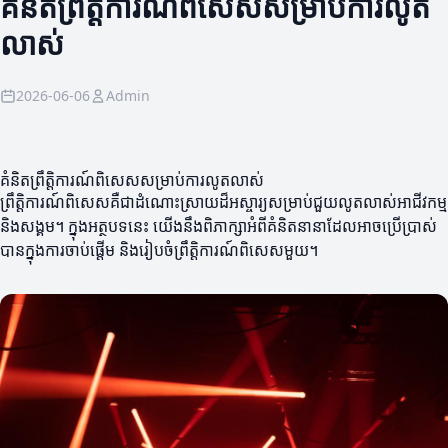
គំនិតព្រឹត្តិការណ៍ពិសេសសម្រាប់ការលូត
លាស់
2026-06-06
Admin
គំនិតព្រឹត្តិការណ៍ពិសេសសម្រាប់ការលូតលាស់
ព្រឹត្តិការណ៍ពិសេសគឺជាដំណោះស្រាយដ៏អស្ចារ្យសម្រាប់ជួយលូតលាស់អាជីវកម្ម
និងសង្គម។ ក្នុងអត្ថបទនេះ យើងនឹងពិភាក្សាអំពីគំនិតនានាដែលអាចប្រើប្រាស់
បានក្នុងការចាប់ផ្តើម និងរៀបចំព្រឹត្តិការណ៍ពិសេសមួយ។