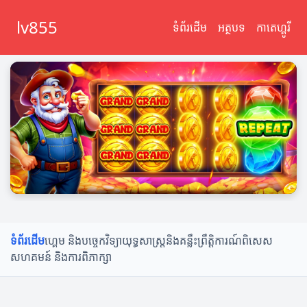
lv855
ទំព័រដើម
អត្ថបទ
កាតេហ្គូរី
ទំព័រដើម
ហ្គេម និងបច្ចេកវិទ្យា
យុទ្ធសាស្ត្រនិងគន្លឹះ
ព្រឹត្តិការណ៍ពិសេស
សហគមន៍ និងការពិភាក្សា