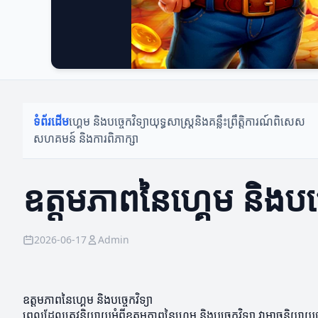
ទំព័រដើម
ហ្គេម និងបច្ចេកវិទ្យា
យុទ្ធសាស្ត្រនិងគន្លឹះ
ព្រឹត្តិការណ៍ពិសេស
សហគមន៍ និងការពិភាក្សា
ឧត្តមភាពនៃហ្គេម និងបច្ច
2026-06-17
Admin
ឧត្តមភាពនៃហ្គេម និងបច្ចេកវិទ្យា
ពេលដែលត្រូវនិយាយអំពីឧត្តមភាពនៃហ្គេម និងបច្ចេកវិទ្យា វាអាចនិយាយ