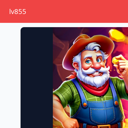
lv855