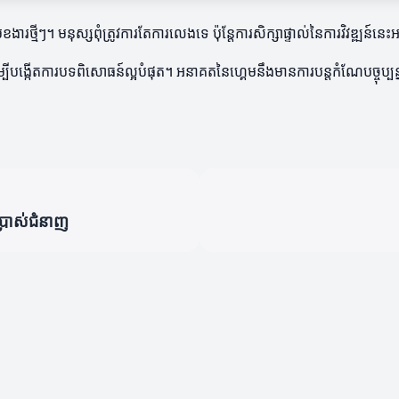
ុខងារថ្មីៗ។ មនុស្សពុំត្រូវការតែការលេងទេ ប៉ុន្តែការសិក្សាផ្ទាល់នៃការវិវឌ្ឍន
្បីបង្កើតការបទពិសោធន៍ល្អបំផុត។ អនាគតនៃហ្គេមនឹងមានការបន្តកំណែបច្ចុប្បន
ើប្រាស់ជំនាញ