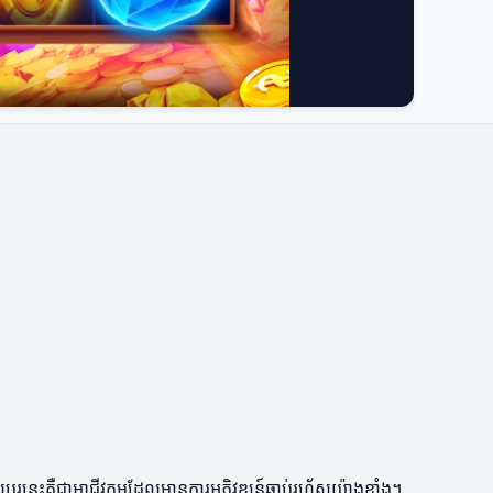
ូរនេះគឺជាអាជីវកម្មដែលមានការអភិវឌ្ឍន៍ឆាប់រហ័សយ៉ាងខ្លាំង។