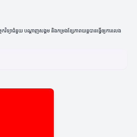
វិទ្យាជំនួយ បណ្តាញសង្គម និងកម្រងខ្សែភាពយន្តបានធ្វើឲ្យការលេង