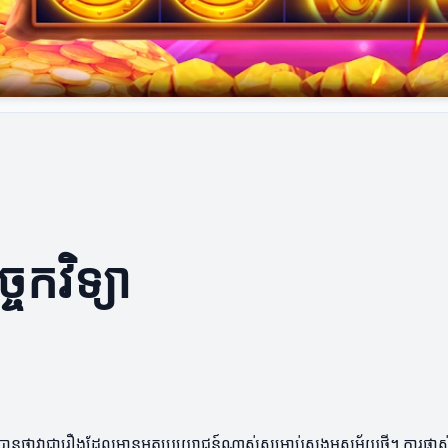
េកវិទ្យា
បានថាវាជារឿងដែលមានអត្ថប្រយោជន៍ណាស់សម្រាប់សង្គមសម័យថ្មី។ ការផ្លាស់ប្ត