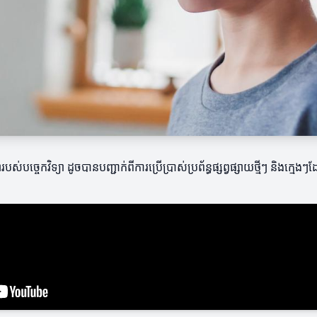
របស់បច្ចេកវិទ្យា ដូចបានបញ្ជាក់ពីការប្រើប្រាស់ប្រព័ន្ធផ្សព្វផ្សាយថ្មីៗ និងក្ម