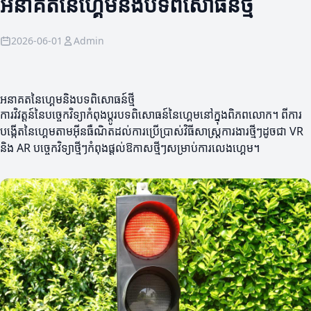
អនាគតនៃហ្គេមនិងបទពិសោធន៍ថ្មី
2026-06-01
Admin
អនាគតនៃហ្គេមនិងបទពិសោធន៍ថ្មី
ការវិវត្តន៍នៃបច្ចេកវិទ្យាកំពុងប្តូរបទពិសោធន៍នៃហ្គេមនៅក្នុងពិភពលោក។ ពីការ
បង្កើតនៃហ្គេមតាមអ៊ីនធឺណិតដល់ការប្រើប្រាស់វិធីសាស្ត្រការងារថ្មីៗដូចជា VR
និង AR បច្ចេកវិទ្យាថ្មីៗកំពុងផ្តល់ឱកាសថ្មីៗសម្រាប់ការលេងហ្គេម។