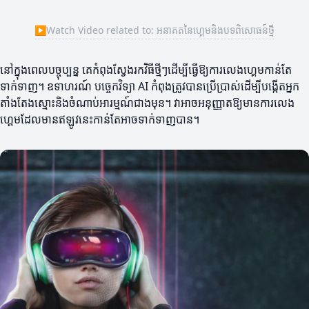
▶
Watch Video related to: អនាគតនៃហ្គេមនិងបទពិសោធន៍ថ្មី
នៅក្នុងពេលបច្ចុប្បន្ន គេកំពុងស្វែងរកវិធីថ្មីៗដើម្បីធ្វើឱ្យការលេងហ្គេមកាន់តែ
ទាក់ទាញ។ ឧទាហរណ៍ បច្ចេកវិទ្យា AI កំពុងត្រូវបានប្រើប្រាស់ដើម្បីបង្កើតអ្នក
តាំងតែងស្មោះនិងចំណាប់អារម្មណ៍ជាងមុន។ វាអាចអនុញ្ញាតឱ្យមានការលេង
ហ្គេមដែលមានឥឡូវនេះកាន់តែអាចទាក់ទាញបាន។