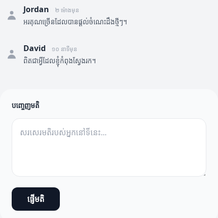
Jordan
២ ម៉ោងមុន
អរគុណច្រើនដែលបានផ្តល់ចំណេះដឹងថ្មីៗ។
David
១០ នាទីមុន
ពិតជាអ្វីដែលខ្ញុំកំពុងស្វែងរក។
បញ្ចេញមតិ
ផ្ញើមតិ